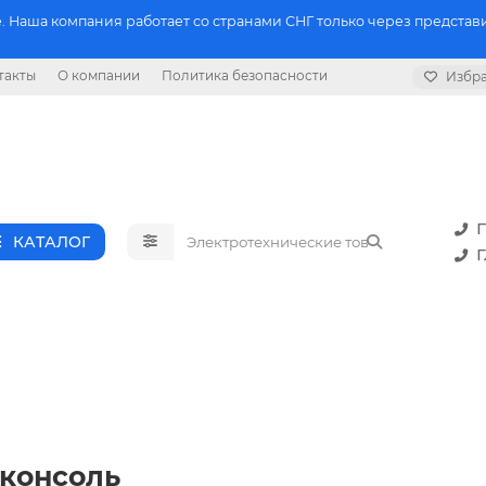
 Наша компания работает со странами СНГ только через представи
такты
О компании
Политика безопасности
Избр
П
КАТАЛОГ
Г
 консоль