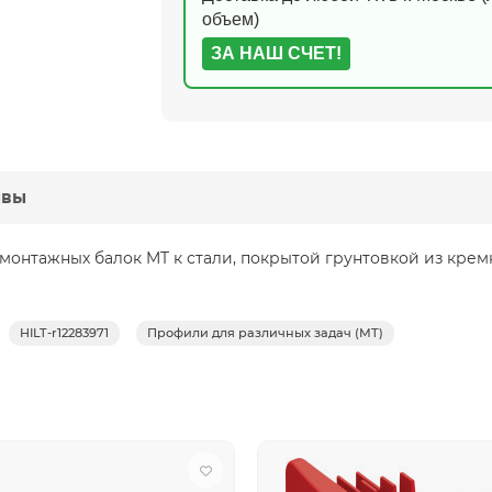
объем)
ЗА НАШ СЧЕТ!
ывы
монтажных балок MT к стали, покрытой грунтовкой из крем
HILT-r12283971
Профили для различных задач (MT)