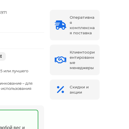
3971
Оперативна
я
комплексна
я поставка
Клиентоори
ентированн
ые
менеджеры
5 или лучшего
инкование – для
Скидки и
 использования
акции
(любой вес и