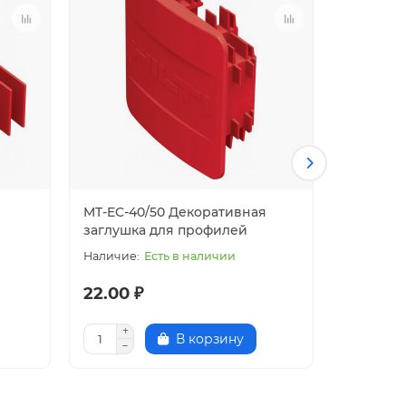
MT-EC-40/50 Декоративная
MT-EC-6
заглушка для профилей
заглушк
Есть в наличии
22.00 ₽
45.00 
В корзину