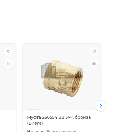
Муфта 266554 ВВ 3/4", бронза
Муфта 26
(Виега)
(Виега)
Есть в наличии