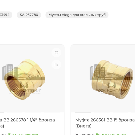
43494
SA-267780
Муфты Viega для стальных труб
 ВВ 266578 1 1/4", бронза
Муфта 266561 ВВ 1", бронза
а)
(Виега)
Есть в наличии
Есть в наличии