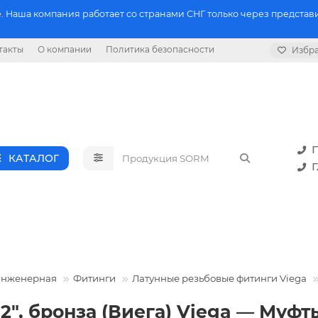
 Наша компания работает со странами СНГ только через представи
такты
О компании
Политика безопасности
Избр
П
КАТАЛОГ
Г
инженерная
Фитинги
Латунные резьбовые фитинги Viega
2", бронза (Виега) Viega — Муфт