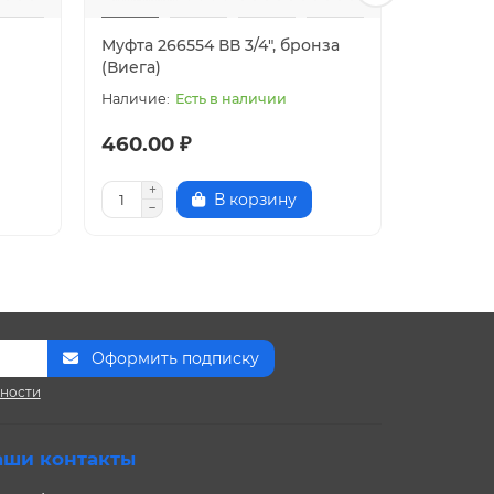
Муфта 266554 ВВ 3/4", бронза
Муфта 26
(Виега)
(Виега)
Есть в наличии
460.00 ₽
368.00
В корзину
Оформить подписку
сности
аши контакты