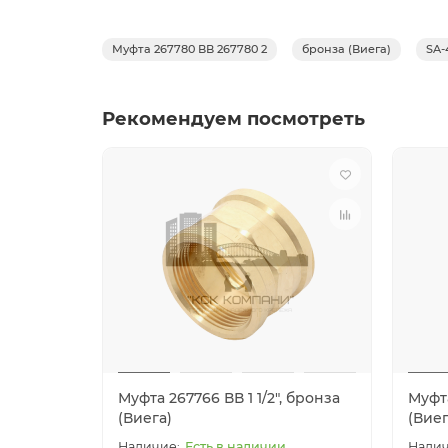
Муфта 267780 ВВ 267780 2
бронза (Виега)
SA-
Рекомендуем посмотреть
Муфта 267766 ВВ 1 1/2", бронза
Муфта
(Виега)
(Виег
Есть в наличии