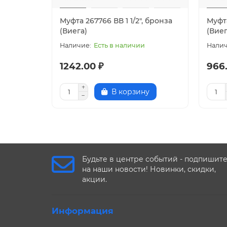
Муфта 267766 ВВ 1 1/2", бронза
Муфта
(Виега)
(Виег
Есть в наличии
1242.00 ₽
966
В корзину
Будьте в центре событий - подпишит
на наши новости! Новинки, скидки,
акции.
Информация