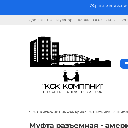
Обратите внимание.
Доставка + калькулятор
Каталог ООО ГК КСК
Кон
ская продукция
Сантехника инженерная
Фитинги
Фити
Муфта разъемная - амери