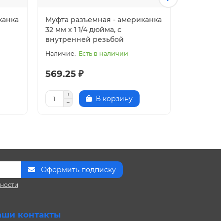
канка
Муфта разъемная - американка
Муфта р
32 мм x 1 1/4 дюйма, с
32 мм x 
внутренней резьбой
резьбой
Есть в наличии
569.25 ₽
316.25 
В корзину
Оформить подписку
сности
аши контакты