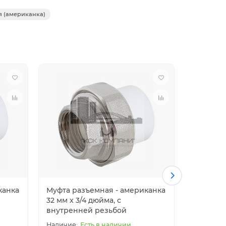
 (американка)
канка
Муфта разъемная - американка
Муфта р
32 мм x 3/4 дюйма, с
40 мм x 1
внутренней резьбой
внутрен
Есть в наличии