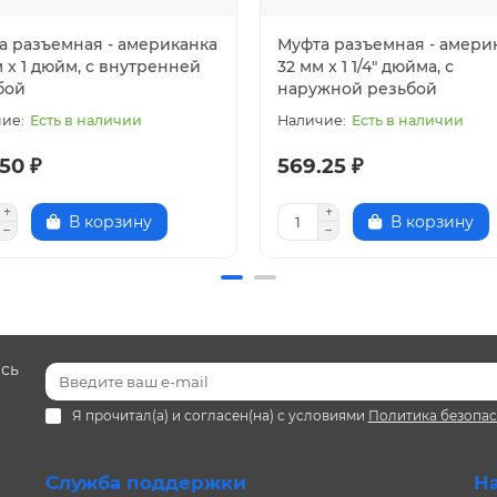
а разъемная - американка
Муфта разъемная - амери
 x 1 дюйм, с внутренней
32 мм x 1 1/4" дюйма, с
бой
наружной резьбой
Есть в наличии
Есть в наличии
50 ₽
569.25 ₽
В корзину
В корзину
есь
Я прочитал(а) и согласен(на) с условиями
Политика безопа
Служба поддержки
Н