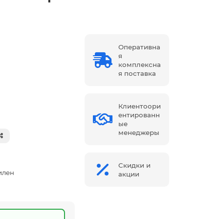
Оперативна
я
комплексна
я поставка
Клиентоори
ентированн
ые
менеджеры
Скидки и
илен
акции