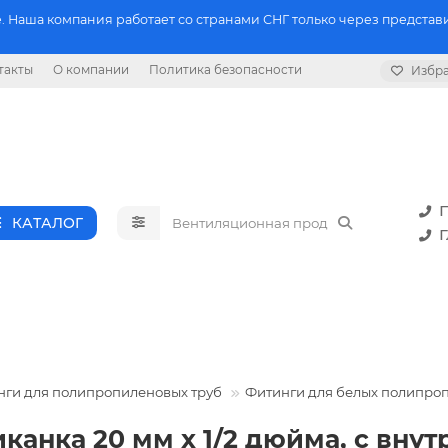
 Наша компания работает со странами СНГ только через представи
такты
О компании
Политика безопасности
Избр
П
КАТАЛОГ
Г
нги для полипропиленовых труб
Фитинги для белых полипро
канка 20 мм x 1/2 дюйма, с вну