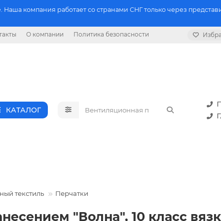
 Наша компания работает со странами СНГ только через представи
такты
О компании
Политика безопасности
Избр
П
КАТАЛОГ
Г
ый текстиль
Перчатки
анесением "Волна", 10 класс вяз