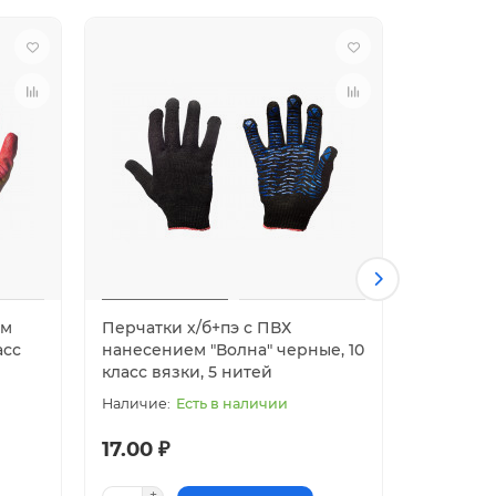
ым
Перчатки х/б+пэ с ПВХ
Перчатки
асс
нанесением "Волна" черные, 10
нанесени
класс вязки, 5 нитей
класс вя
Есть в наличии
17.00 ₽
15.00 ₽