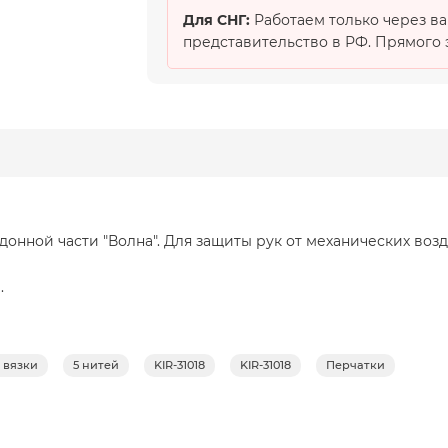
Для СНГ:
Работаем только через в
представительство в РФ. Прямого э
онной части "Волна". Для защиты рук от механических воз
.
с вязки
5 нитей
KIR-31018
KIR-31018
Перчатки