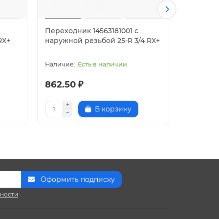
Переходник 14563181001 с
Переходн
RX+
наружной резьбой 25-R 3/4 RX+
наружной
Есть в наличии
862.50 ₽
805.00
В корзину
Оформить подписку
сности