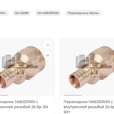
 RX+
SA-42998
SA-14563291001
Переходники Rehau
одник 14563311001 с
Переходник 14563301001 с
ренней резьбой 25-Rp 3/4
внутренней резьбой 25-Rp
RX+