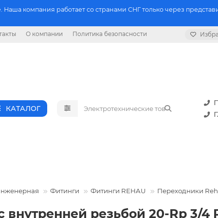
 Наша компания работает со странами СНГ только через представи
такты
О компании
Политика безопасности
Избр
П
КАТАЛОГ
Г
инженерная
Фитинги
Фитинги REHAU
Переходники Re
с внутренней резьбой 20-Rp 3/4