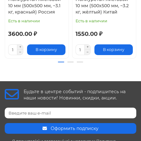
10 мм (500х500 мм, ~3.1
10 мм (500х500 мм, ~3.2
включения.
кг, красный) Россия
кг, жёлтый) Китай
Цвет: натуральный (от желтого до зеленоватого)
Физико-механические показатели:
Есть в наличии
Есть в наличии
Плотность: 1.12 г/ куб.см
3600.00 ₽
1550.00 ₽
Водопоглощение: 7%
Прочность при растяжении: 33 МПа
Относительное удлинение при разрыве: 390%
В корзину
В корзину
Будьте в центре событий - подпишитесь на
наши новости! Новинки, скидки, акции.
Оформить подписку