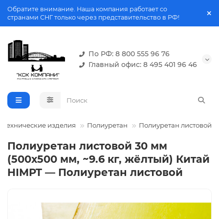
Обратите внимание. Наша компания работает со
странами СНГ только через представительство в РФ!
По РФ: 8 800 555 96 76
Главный офис: 8 495 401 96 46
отехнические изделия
Полиуретан
Полиуретан листовой
Полиуретан листовой 30 мм
(500х500 мм, ~9.6 кг, жёлтый) Китай
HIMPT — Полиуретан листовой