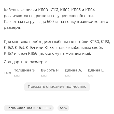
Кабельные полки К1160, К1161, К1162, К1163 и К1164
различаются по длине и несущей способности.
Расчетная нагрузка до 500 кг на полку в зависимости от
размера.
Для монтажа необходимы кабельные стойки К1150, К1151,
К1152, К1153, К1154 или К1155, а также кабельные скобы
К1157 и ключ К1156 (по одному на монтажника).
Стандартные размеры:
Толщина S,
Высота Н,
Длина А,
Длина L,
Тип
мм
мм
мм
мм
К
1,2 / 1,5 / 2,0
60
120
175
Показать описание полностью
1160
К 1161
1,2 / 1,5 / 2,0
60
210
265
К
1,2 / 1,5 / 2,0
60
300
355
1162
Полка кабельная К1160 - К1164
5426
К
1,2 / 1,5 / 2,0
60
390
445