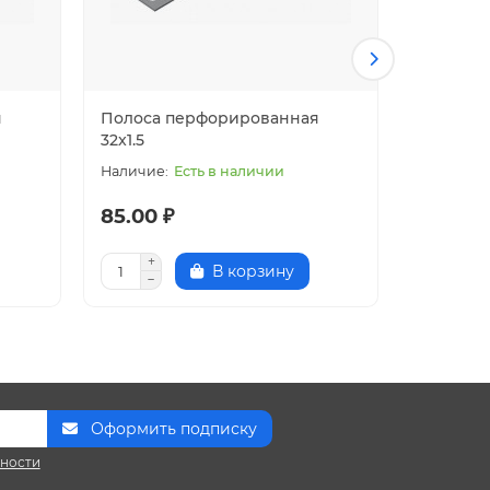
я
Полоса перфорированная
Полоса 
32x1.5
32x2.0
Есть в наличии
85.00 ₽
105.00 
В корзину
Оформить подписку
сности