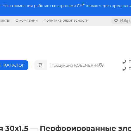
 Наша компания работает со странами СНГ только через представи
такты
О компании
Политика безопасности
Избр
П
КАТАЛОГ
Г
я 30x1.5 — Перфорированные эл