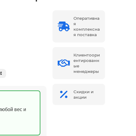
Оперативна
я
комплексна
я поставка
Клиентоори
ентированн
ые
менеджеры
Скидки и
акции
(любой вес и