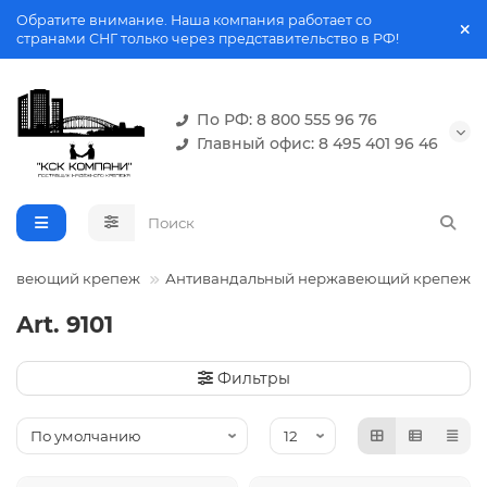
Обратите внимание. Наша компания работает со
странами СНГ только через представительство в РФ!
По РФ: 8 800 555 96 76
Главный офис: 8 495 401 96 46
жавеющий крепеж
Антивандальный нержавеющий крепеж
Art. 9101
Фильтры