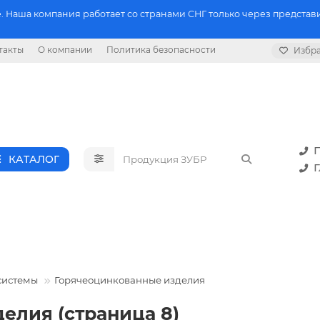
 Наша компания работает со странами СНГ только через представи
такты
О компании
Политика безопасности
Избр
П
КАТАЛОГ
Г
системы
Горячеоцинкованные изделия
елия (страница 8)