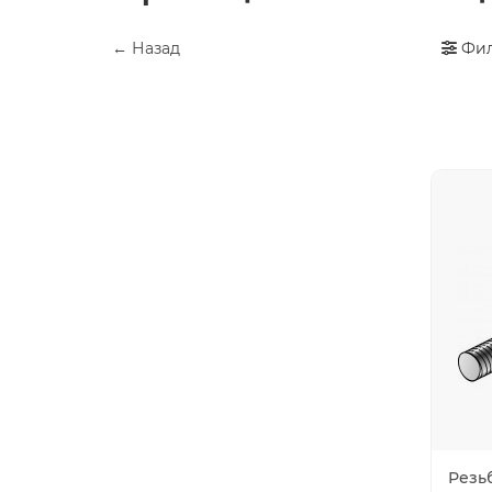
← Назад
Фил
Резь