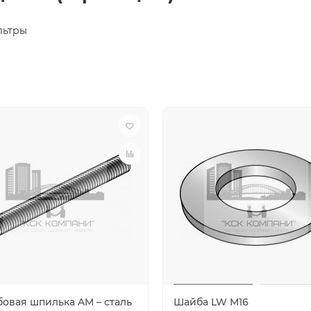
ьтры
бовая шпилька AM – сталь
Шайба LW M16