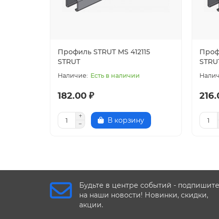
Для монтажа конструкций любой сложности н
соединительные пластины;
канальные гайки.
Профиль STRUT MS 412115
Проф
Если у вас остались вопросы, обращайтесь к
STRUT
STRU
Есть в наличии
182.00 ₽
216.
В корзину
Будьте в центре событий - подпишит
на наши новости! Новинки, скидки,
акции.