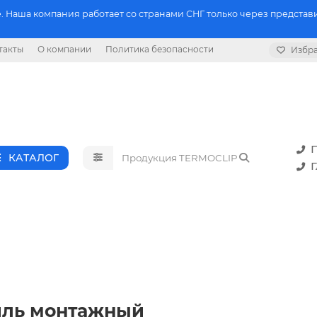
 Наша компания работает со странами СНГ только через представи
такты
О компании
Политика безопасности
Избр
П
КАТАЛОГ
Г
иль монтажный