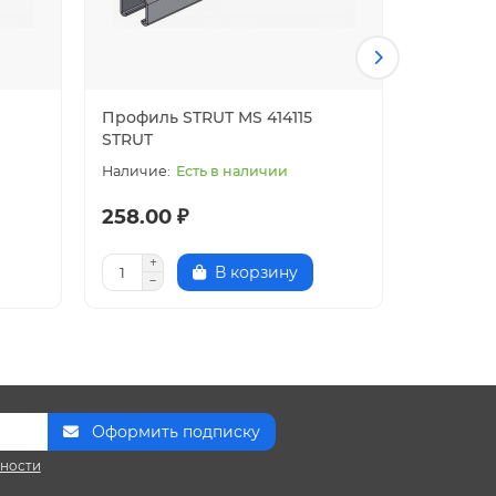
а крепежных элементов:
Профиль STRUT MS 414115
Профиль
STRUT
STRUT
Есть в наличии
258.00 ₽
316.00 
В корзину
Оформить подписку
сности