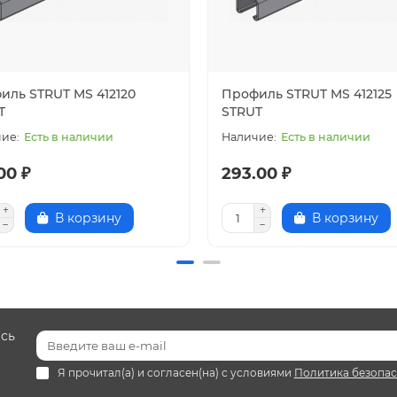
а основе профиля STRUT разработана специальная линейк
иль STRUT MS 412120
Профиль STRUT MS 412125
 нашим специалистам.
T
STRUT
Есть в наличии
Есть в наличии
00 ₽
293.00 ₽
В корзину
В корзину
есь
Я прочитал(а) и согласен(на) с условиями
Политика безопа