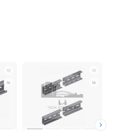
Высота, мм
Толщина, мм
21
1,5
21
2.0
21
2,5
41
1,5
41
2.0
41
2,5
ть позволяет использовать профиль
ажа.
STRUT 41*41 мм