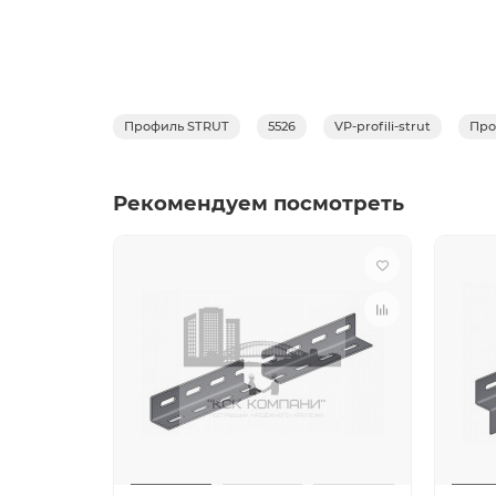
Тип
траверса MS 412115 STRUT
траверса MS 412120 STRUT
траверса MS 412125 STRUT
Профиль STRUT
5526
VP-profili-strut
Про
траверса MS 414115 STRUT
траверса MS 414120 STRUT
Рекомендуем посмотреть
траверса MS 414125 STRUT
Не оказалось нужного размера профиля? Быст
Преимущества STRUT очевидны из сравнения 
меньшей толщины, что дешевле. Меньший вес
П-обра
Сравнение популярных видов
профиля
40*40 