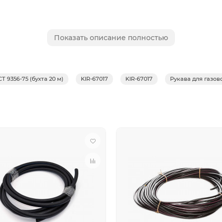
зинового слоя, нитяного каркаса из хлопчатобумажного вол
Показать описание полностью
 резинового слоя. Маркировка - две цветные полосы сине
очности при разрыве гидравлическим давлением.
СТ 9356-75 (бухта 20 м)
KIR-67017
KIR-67017
Рукава для газов