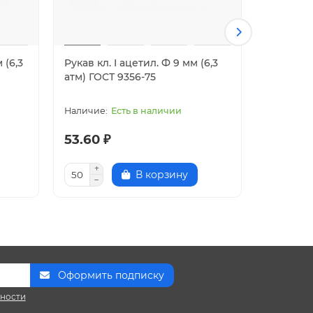
 (6,3
Рукав кл. I ацетил. Ф 9 мм (6,3
Рукав кл.
атм) ГОСТ 9356-75
(6,3 атм)
Есть в наличии
53.60 ₽
105.00 
В корзину
Оформить подписку
сности