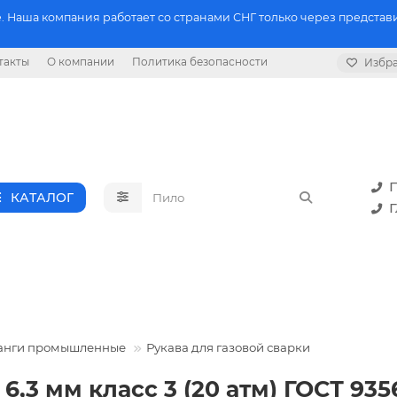
 Наша компания работает со странами СНГ только через представи
такты
О компании
Политика безопасности
Избр
П
КАТАЛОГ
Г
ланги промышленные
Рукава для газовой сварки
6,3 мм класс 3 (20 атм) ГОСТ 935