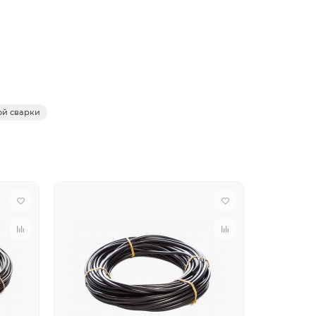
окна или на основе непропитанных и
го цвета на наружном слое по всей длине
ой сварки