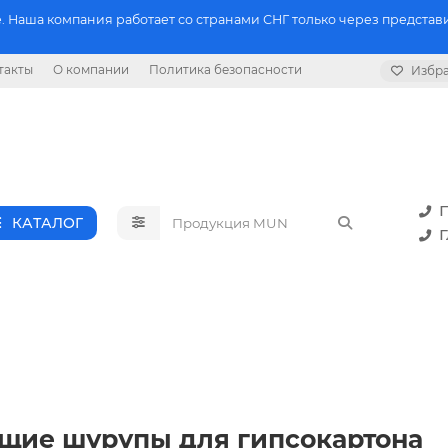
 Наша компания работает со странами СНГ только через представи
такты
О компании
Политика безопасности
Избр
П
КАТАЛОГ
Г
ящие шурупы для гипсокартона