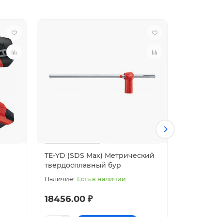
TE-YD (SDS Max) Метрический
MFT-JS 
твердосплавный бур
уплотни
Есть в наличии
18456.00 ₽
146.00