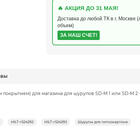
🔥 АКЦИЯ ДО 31 МАЯ!
Доставка до любой ТК в г. Москве 
объем)
ЗА НАШ СЧЕТ!
ывы
м покрытием) для магазина для шурупов SD-M 1 или SD-M 2 
HILT-r524292
HILT-r524292
Шурупы для гипсокартона