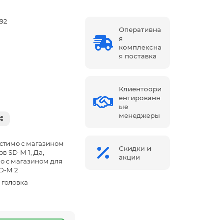
292
Оперативна
я
комплексна
я поставка
Клиентоори
ентированн
ые
менеджеры
стимо с магазином
Скидки и
в SD-M 1, Да,
акции
о с магазином для
D-M 2
головка