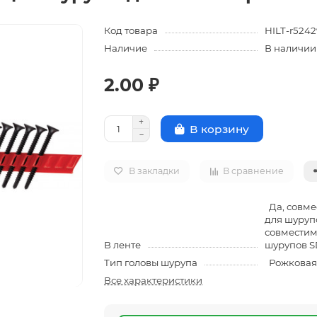
Код товара
HILT-r524
Наличие
В наличии
2.00 ₽
В корзину
В закладки
В сравнение
Да, совме
для шурупо
совместим
В ленте
шурупов S
Тип головы шурупа
Рожковая 
Все характеристики