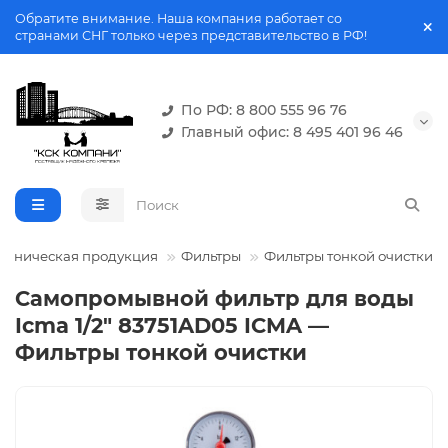
Обратите внимание. Наша компания работает со
странами СНГ только через представительство в РФ!
По РФ: 8 800 555 96 76
Главный офис: 8 495 401 96 46
ехническая продукция
Фильтры
Фильтры тонкой очистки
Самопромывной фильтр для воды
Icma 1/2" 83751AD05 ICMA —
Фильтры тонкой очистки