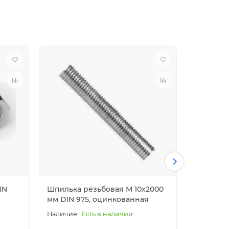
IN
Шпилька резьбовая М 10х2000
Шайба ку
мм DIN 975, оцинкованная
оцинков
Есть в наличии