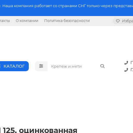
 Наша компания работает со странами СНГ только через представи
такты
О компании
Политика безопасности
Избр
П
КАТАЛОГ
Г
 125, оцинкованная