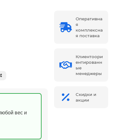
Оперативна
я
комплексна
я поставка
Клиентоори
ентированн
ые
менеджеры
Скидки и
акции
(любой вес и