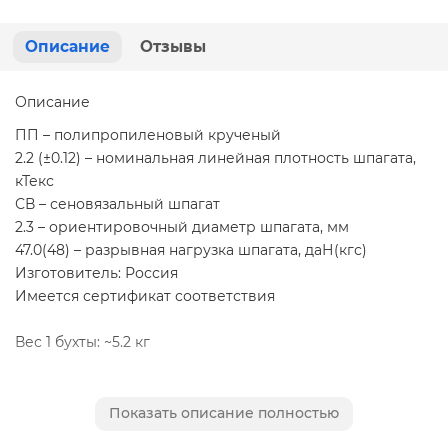
Описание
Отзывы
Описание
ПП – полипропиленовый крученый
2.2 (±0.12) – номинальная линейная плотность шпагата,
кТекс
СВ – сеновязальный шпагат
2.3 – ориентировочный диаметр шпагата, мм
47.0(48) – разрывная нагрузка шпагата, даН(кгс)
Изготовитель: Россия
Имеется сертификат соответствия
Вес 1 бухты: ~5.2 кг
Минимальная партия: 1 бухта
Показать описание полностью
Применение: шпагат используется в различных