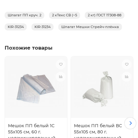
областях народного хозяйства для обвязывания,
сшивания, упаковывания различных видов продукции
Шпагат ПП круч. 2
2 кТекс СВ (~5
2 кг) ГОСТ 17308-88
и для специальных целей. Соответствует ГОСТ 17308-88
Допускаемое отклонение по ГОСТ 17308-88 массы
KIR-31234
KIR-31234
Шпагат Мешки Стрейч-плёнка
бобины и мотка до ±15%.
Похожие товары
Мешок ПП белый 1С
Мешок ПП белый ВС
55х105 см, 60 г.
55х105 см, 80 г.
неламинированный
неламинированный,