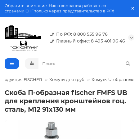
Обратите внимание. Наша компания работает со
странами СНГ только через представительство в РФ!
По РФ: 8 800 555 96 76
Главный офис: 8 495 401 96 46
Продукция FISCHER
Хомуты для труб
Хомуты U-образные
Скоба П-образная fischer FMFS UB
для крепления кронштейнов гоц.
сталь, M12 91x130 мм