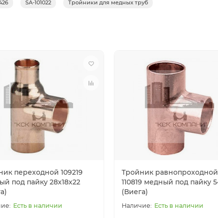
426
SA-101022
Тройники для медных труб
ник переходной 109219
Тройник равнопроходной
ый под пайку 28х18х22
110819 медный под пайку 5
а)
(Виега)
Есть в наличии
Есть в наличии