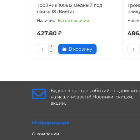
Тройник 100612 медный под
Трой
пайку 18 (Виега)
пайку
Есть в наличии
427.80 ₽
486
В корзину
Будьте в центре событий - подпишит
на наши новости! Новинки, скидки,
акции.
Информация
О компании