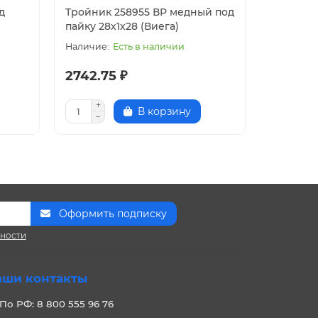
д
Тройник 258955 ВР медный под
Тройник
пайку 28х1х28 (Виега)
18х3/4х18
Есть в наличии
2742.75 ₽
1015.45
В корзину
Оформить подписку
сности
аши контакты
По РФ: 8 800 555 96 76