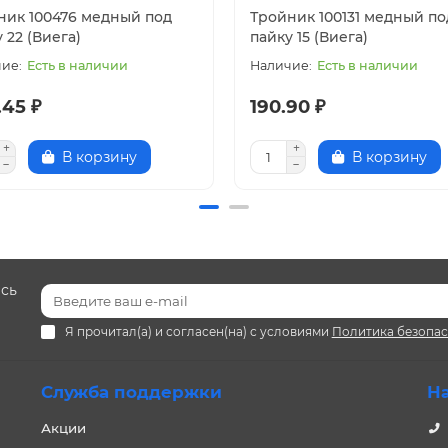
ник 100476 медный под
Тройник 100131 медный по
 22 (Виега)
пайку 15 (Виега)
Есть в наличии
Есть в наличии
.45 ₽
190.90 ₽
В корзину
В корзину
есь
Я прочитал(а) и согласен(на) с условиями
Политика безопа
Служба поддержки
Н
Акции