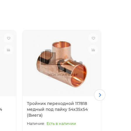
Тройник переходной 117818
Тройник
4
медный под пайку 54х35х54
медный п
(Виега)
(Виега)
Есть в наличии