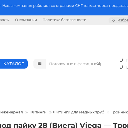
 Наша компания работает со странами СНГ только через представи
такты
О компании
Политика безопасности
Избр
П
КАТАЛОГ
Г
инженерная
Фитинги
Фитинги для медных труб
Тройник
од пайку 28 (Виега) Viega — Тр