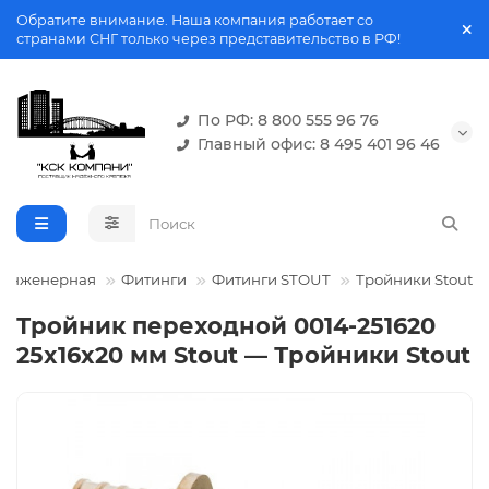
Обратите внимание. Наша компания работает со
странами СНГ только через представительство в РФ!
По РФ: 8 800 555 96 76
Главный офис: 8 495 401 96 46
 инженерная
Фитинги
Фитинги STOUT
Тройники Stout
Тройник переходной 0014-251620
25x16x20 мм Stout — Тройники Stout