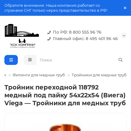
Обратите внимание. Наша компания работает со
странами СНГ только через представительство в РФ!
По РФ: 8 800 555 96 76
Главный офис: 8 495 401 96 46
нги
Фитинги для медных труб
Тройники для медных труб
Тройник переходной 118792
медный под пайку 54х22х54 (Виега)
Viega — Тройники для медных труб