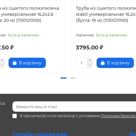
а из сшитого полиэтилена
Труба из сшитого полиэт
l универсальная 16,2х2.6
stabil универсальная 16,2х
: 20 м) (11301211100)
(бухта: 19 м) (11301211100)
Есть в наличии
Есть в наличии
.50 ₽
3795.00 ₽
В корзину
В корзину
есь
Я прочитал(а) и согласен(на) с условиями
Политика безопа
Служба поддержки
Н