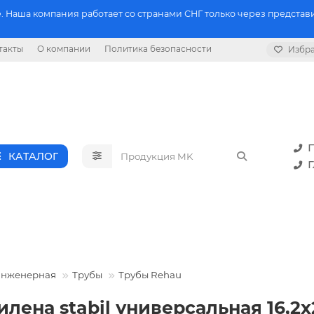
 Наша компания работает со странами СНГ только через представи
такты
О компании
Политика безопасности
Избр
П
КАТАЛОГ
Г
инженерная
Трубы
Трубы Rehau
лена stabil универсальная 16,2х2.