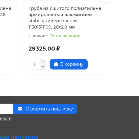
илена
Труба из сшитого полиэтилена
Труба и
2.6
армированная алюминием
stabil у
stabil универсальная
(113012111
11301311100, 20x2.9 мм
Есть в наличии
29325.00 ₽
195.50 
В корзину
Оформить подписку
сности
аши контакты