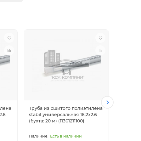
илена
Труба из сшитого полиэтилена
Труба и
2.6
stabil универсальная 16,2х2.6
stabil у
(бухта: 20 м) (11301211100)
(бухта: 19
Есть в наличии