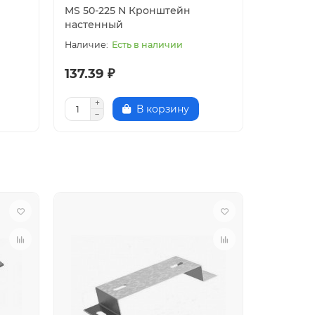
MS 50-225 N Кронштейн
PS Подв
настенный
Есть в наличии
137.39 ₽
41.56 ₽
В корзину