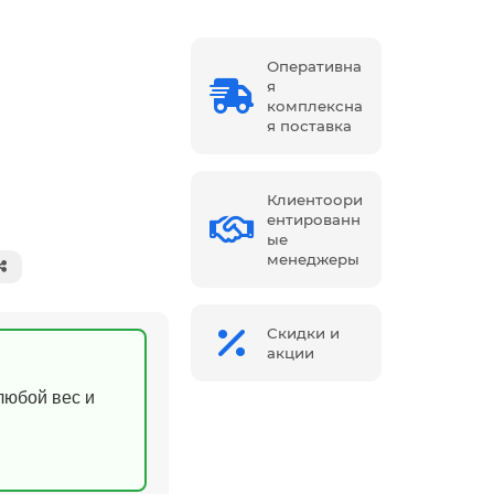
Оперативна
я
комплексна
я поставка
Клиентоори
ентированн
ые
менеджеры
Скидки и
акции
(любой вес и