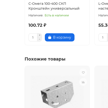
C-Омега 100-400 СКП
L-Ом
окраска порошковой краской из палитры цве
Кронштейн универсальный
наст
Есть в наличии
нержавеющая сталь
100.72 ₽
55.3
В корзину
Похожие товары