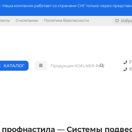
 Наша компания работает со странами СНГ только через представи
такты
О компании
Политика безопасности
Избр
П
КАТАЛОГ
Г
 профнастила — Системы подве