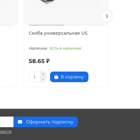
Скоба универсальная US
Кабельна
(2,5мм)
Есть в наличии
58.65 ₽
181.00 
В корзину
Оформить подписку
сности