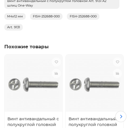
Винт антивандальный с полукруглой головкой Art. 9131 A2
шлиц One-Way
жала при приложении усилия. Для откручивания
потребуются дополнительные инструменты. Сложное
M4x12 мм
FISH-252688-000
FISH-252688-000
строение шляпки позволяет защитить конструкцию от
несанкционированного откручивания.
Art. 9131
Аналоги:
Нет
Похожие товары
Винт антивандальный с
Винт антивандальный с
полукруглой головкой
полукруглой головкой