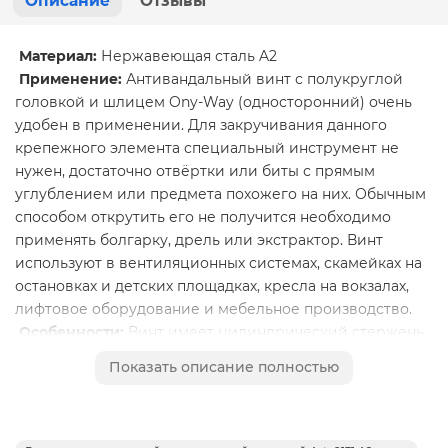
Описание
Отзывы
Материал:
Нержавеющая сталь A2
Применение:
Антивандальный винт с полукруглой
головкой и шлицем Ony-Way (односторонний) очень
удобен в применении. Для закручивания данного
крепежного элемента специальный инструмент не
нужен, достаточно отвёртки или биты с прямым
углублением или предмета похожего на них. Обычным
способом открутить его не получится необходимо
применять болгарку, дрель или экстрактор. Винт
используют в вентиляционных системах, скамейках на
остановках и детских площадках, кресла на вокзалах,
лифтовое оборудование и мебельное производство.
Особенности:
Винт имеет цилиндрический стержень
с полной резьбой. Полукруглая шляпка с плоским
Показать описание полностью
углублением специальной конструкции, также на
шляпке имеется два углубления особенной формы.
Закрутить винт можно обычной отверткой, а выкрутить
уже не получиться так как у шляпки нет опоры для