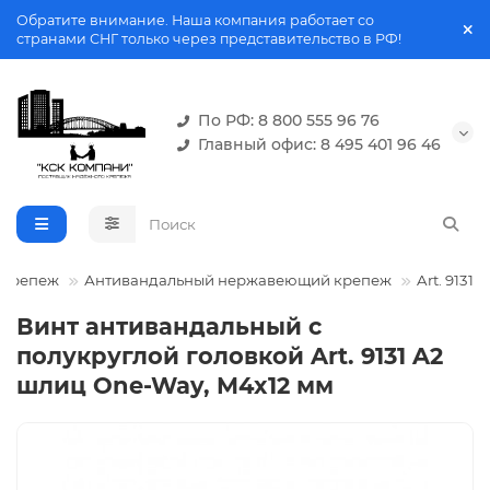
Обратите внимание. Наша компания работает со
странами СНГ только через представительство в РФ!
По РФ: 8 800 555 96 76
Главный офис: 8 495 401 96 46
 крепеж
Антивандальный нержавеющий крепеж
Art. 9131
Винт антивандальный с
полукруглой головкой Art. 9131 A2
шлиц One-Way, M4x12 мм