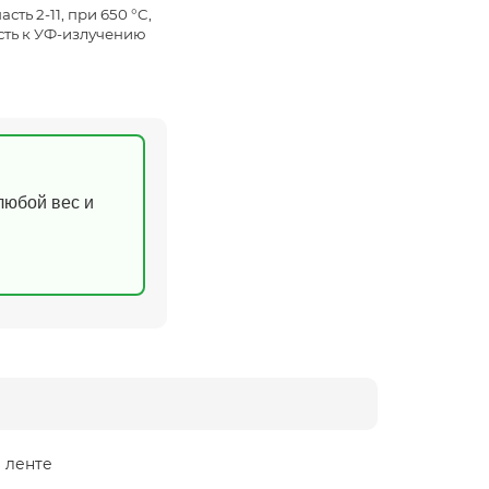
асть 2-11, при 650 °C,
сть к УФ-излучению
(любой вес и
 ленте