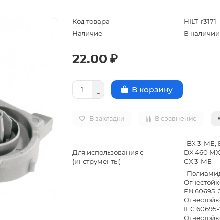
Код товара
HILT-r3171
Наличие
В наличии
22.00 ₽
В корзину
В закладки
В сравнение
BX 3-ME, B
Для использования с
DX 460 MX,
(инструменты)
GX 3-ME
Полиамид 
Огнестойко
EN 60695-2
Огнестойко
IEC 60695-
Огнестойко