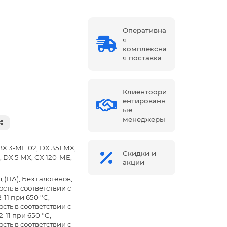
Оперативна
я
комплексна
я поставка
Клиентоори
ентированн
ые
менеджеры
X 3-ME 02, DX 351 MX,
Скидки и
 DX 5 MX, GX 120-ME,
акции
(ПА), Без галогенов,
сть в соответствии с
-11 при 650 °C,
сть в соответствии с
2-11 при 650 °C,
сть в соответствии с