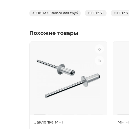
X-EKS MX Клипса для труб
HILT-r3171
HILT-r317
Похожие товары
Заклепка MFT
MFT-H