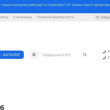
 Наша компания работает со странами СНГ только через представи
такты
О компании
Политика безопасности
Избр
П
КАТАЛОГ
Г
уб