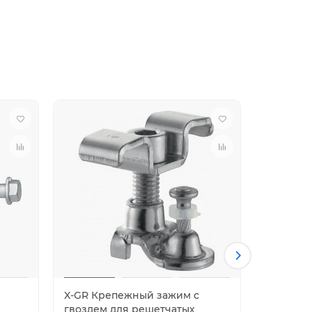
X-GR Крепежный зажим с
MQV
гвоздем для решетчатых