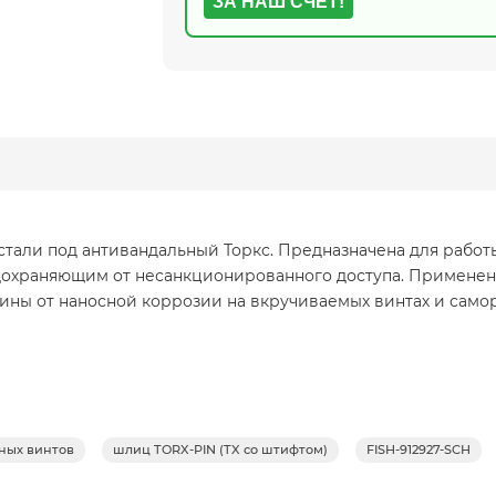
ЗА НАШ СЧЕТ!
 стали под антивандальный Торкс. Предназначена для раб
едохраняющим от несанкционированного доступа. Примене
ны от наносной коррозии на вкручиваемых винтах и самор
ьных винтов
шлиц TORX-PIN (TX со штифтом)
FISH-912927-SCH