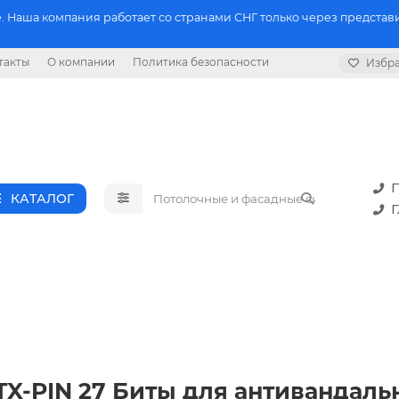
 Наша компания работает со странами СНГ только через представи
такты
О компании
Политика безопасности
Избр
П
КАТАЛОГ
Г
25 TX-PIN 27 Биты для антиванда