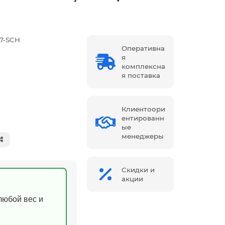
27-SCH
Оперативна
я
комплексна
я поставка
Клиентоори
ентированн
ые
менеджеры
Скидки и
акции
(любой вес и