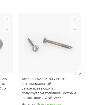
X-PIN
Art. 9130 A2 C 2,9X13 Винт
Art. 9130
ных
антивандальный
антиван
X со
самонарезающий с
самонар
полукруглой головкой, острый
полукру
конец, шлиц ONE-WAY
конец, 
Есть в наличии