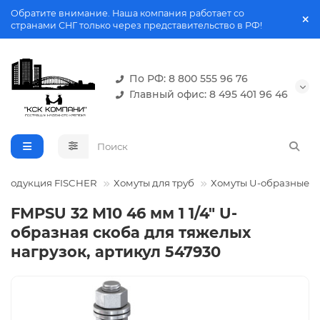
Обратите внимание. Наша компания работает со
странами СНГ только через представительство в РФ!
По РФ: 8 800 555 96 76
Главный офис: 8 495 401 96 46
Продукция FISCHER
Хомуты для труб
Хомуты U-образные
FMPSU 32 M10 46 мм 1 1/4" U-
образная скоба для тяжелых
нагрузок, артикул 547930