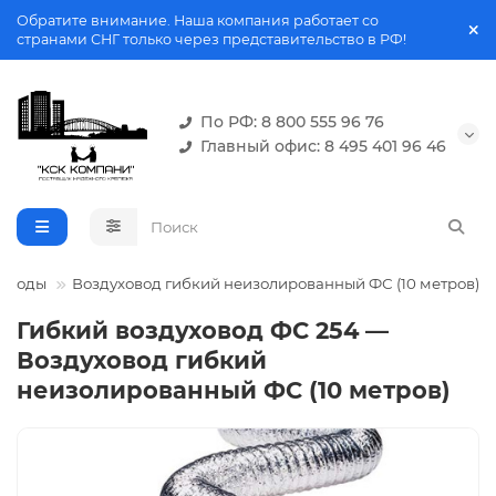
Обратите внимание. Наша компания работает со
странами СНГ только через представительство в РФ!
По РФ: 8 800 555 96 76
Главный офис: 8 495 401 96 46
ховоды
Воздуховод гибкий неизолированный ФС (10 метров)
Гибкий воздуховод ФС 254 —
Воздуховод гибкий
неизолированный ФС (10 метров)