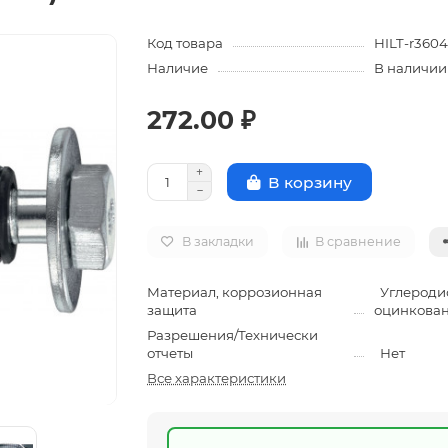
Код товара
HILT-r3604
Наличие
В наличии
272.00 ₽
В корзину
В закладки
В сравнение
Материал, коррозионная
Углеродис
защита
оцинкова
Разрешения/Технически
отчеты
Нет
Все характеристики