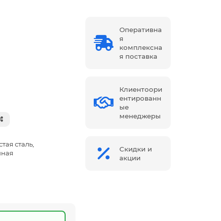
Оперативна
я
комплексна
я поставка
Клиентоори
ентированн
ые
менеджеры
тая сталь,
Скидки и
нная
акции