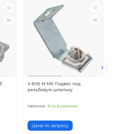
б
X-EHS M MX Подвес под
X-U MX Г
резьбовую шпильку
бетона (
Есть в наличии
40.00 
Цена по запросу