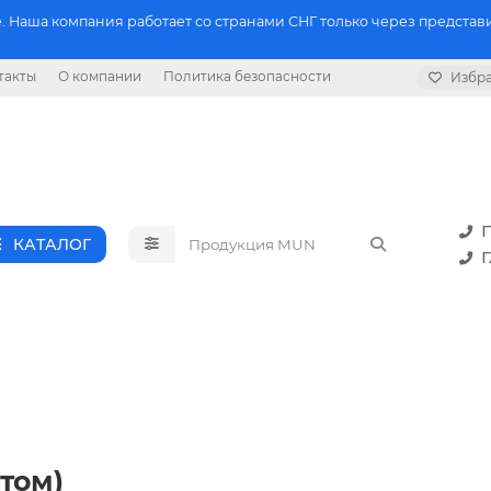
 Наша компания работает со странами СНГ только через представи
такты
О компании
Политика безопасности
Избр
П
КАТАЛОГ
Г
том)