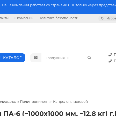
 Наша компания работает со странами СНГ только через представи
такты
О компании
Политика безопасности
Избр
П
КАТАЛОГ
Г
олиацеталь Полипропилен
Капролон листовой
 ПА-6 (~1000х1000 мм, ~12,8 кг)