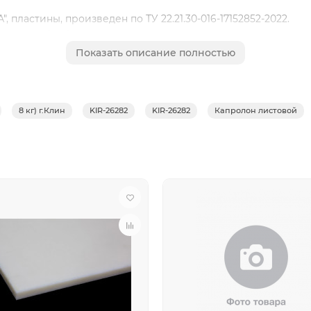
 пластины, произведен по ТУ 22.21.30-016-17152852-2022.
ической обработки деталей конструкционного и антифрикци
али, не контактирующие с пищевыми продуктами), для изг
Показать описание полностью
 для снятия внутренних напряжений, накапливающихся вн
й, а также во избежание растрескивания и лопания продукц
8 кг) г.Клин
KIR-26282
KIR-26282
Капролон листовой
воздействию углеводородов, масел, спиртов, кетонов, эфир
лотах и уксусной кислоте.
вная, без сколов, раковин и трещин.