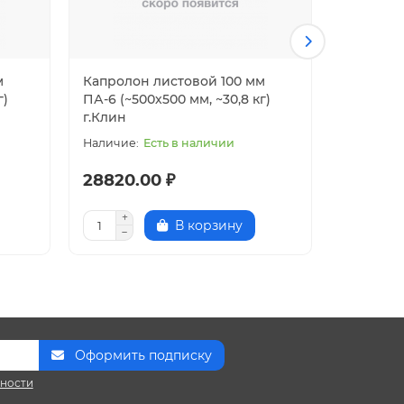
м
Капролон листовой 100 мм
Капроло
г)
ПА-6 (~500х500 мм, ~30,8 кг)
(~1000х10
г.Клин
Есть в наличии
28820.00 ₽
387.00
В корзину
Оформить подписку
сности