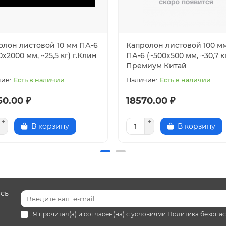
олон листовой 10 мм ПА-6
Капролон листовой 100 м
0^13 Ом
0х2000 мм, ~25,5 кг) г.Клин
ПА-6 (~500х500 мм, ~30,7 к
Премиум Китай
ние: 1.0•10^14 Ом•м
0^6 Гц: 3.7
Есть в наличии
Есть в наличии
50.00 ₽
18570.00 ₽
В корзину
В корзину
есь
Я прочитал(а) и согласен(на) с условиями
Политика безопа