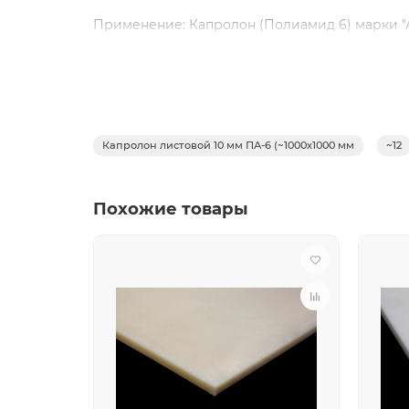
Применение: Капролон (Полиамид 6) марки "А",
Используется для изготовления путём механ
промышленности, в том числе – пищевой (дет
шестерён, звёздочек, деталей уплотнения.
Не требует предварительной термообработки
это важно в случае получения точных детале
Капролон листовой 10 мм ПА-6 (~1000х1000 мм
~12
при сверлении отверстий).
Капролон (Полиамид 6) марки "А" устойчив к 
фенолах, концентрированных минеральных кис
Похожие товары
Внешний вид: Поверхность изделий чистая, ро
Цвет: бело-кремовый
Физико-механические показатели:
Работоспособен при t° от -60°C до +120°C
Температура плавления t° +220°C
Плотность: 1.145 г/ куб.см
Водопоглощение: 7%
Теплопроводность: 0.26 Вт/м•град