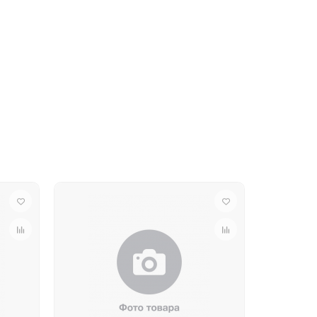
онного назначения в различных отраслях
отовления подшипников скольжения, втулок,
утри материала при его получении. Особенно
ии при механической обработке (чаще всего -
ов, щелочей и слабых кислот, растворяется в