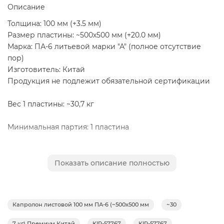
Описание
Толщина: 100 мм (+3.5 мм)
Размер пластины: ~500х500 мм (+20.0 мм)
Марка: ПА-6 литьевой марки "А" (полное отсутствие
пор)
Изготовитель: Китай
Продукция не подлежит обязательной сертификации
Вес 1 пластины: ~30,7 кг
Минимальная партия: 1 пластина
Применение: Капролон (Полиамид 6) марки "А",
пластины, используется для изготовления путём
Показать описание полностью
механической обработки деталей конструкционного и
антифрикционного назначения в различных отраслях
промышленности, в том числе – пищевой (детали, не
Капролон листовой 100 мм ПА-6 (~500х500 мм
~30
контактирующие с пищевыми продуктами), для
изготовления подшипников скольжения, втулок,
7 кг) Премиум Китай
KIR-57767
KIR-57767