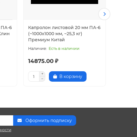
 ПА-6
Капролон листовой 20 мм ПА-6
Капроло
.Клин
(~1000х1000 мм, ~25,3 кг)
(~1000х20
Премиум Китай
Есть в наличии
14875.00 ₽
46810.
В корзину
Оформить подписку
сности