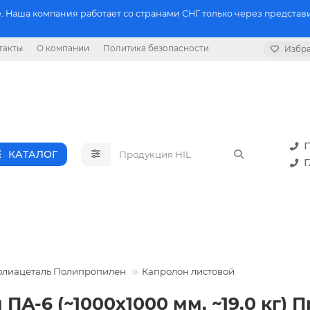
 Наша компания работает со странами СНГ только через представи
такты
О компании
Политика безопасности
Избр
П
КАТАЛОГ
Г
олиацеталь Полипропилен
Капролон листовой
 ПА-6 (~1000х1000 мм, ~19,0 кг)