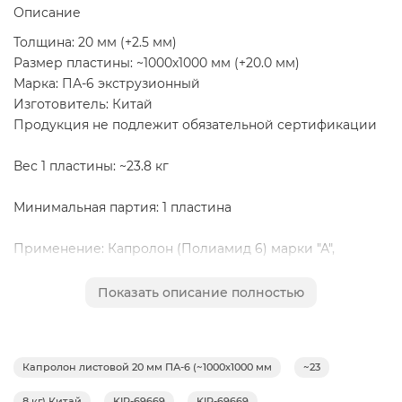
Описание
Толщина: 20 мм (+2.5 мм)
Размер пластины: ~1000х1000 мм (+20.0 мм)
Марка: ПА-6 экструзионный
Изготовитель: Китай
Продукция не подлежит обязательной сертификации
Вес 1 пластины: ~23.8 кг
Минимальная партия: 1 пластина
Применение: Капролон (Полиамид 6) марки "А",
пластины, используется для изготовления путём
механической обработки деталей конструкционного и
Показать описание полностью
антифрикционного назначения в различных отраслях
промышленности, в том числе – пищевой (детали, не
контактирующие с пищевыми продуктами), для
Капролон листовой 20 мм ПА-6 (~1000х1000 мм
~23
изготовления подшипников скольжения, втулок,
шестерён, звёздочек, деталей уплотнения.
8 кг) Китай
KIR-69669
KIR-69669