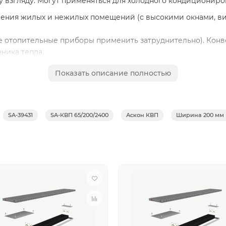
 взгляду. Могут применяться для холодного кондициониро
ления жилых и нежилых помещений (с высокими окнами, в
е отопительные приборы применить затруднительно). Конв
ника тепла.
в
ASKON:
Показать описание полностью
отопления;
ь – корпус и декоративная решетка из алюминия;
евого листа толщиной 0,5 мм;
SA-39431
SA-КВП 65/200/2400
Аскон КВП
Ширина 200 мм
зготовлена из меди, Ø15 мм, толщина стенки 1мм;
ки
нной конвекции