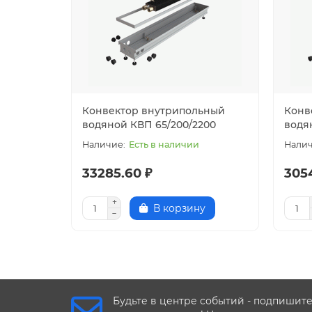
Размеры(Ш/Г/Д)
200x65x2400 мм
Конвектор внутрипольный
Конв
водяной КВП 65/200/2200
водя
Есть в наличии
33285.60 ₽
305
В корзину
Будьте в центре событий - подпишит