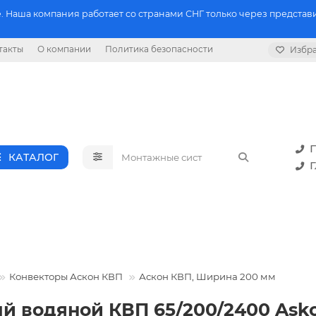
 Наша компания работает со странами СНГ только через представи
такты
О компании
Политика безопасности
Избр
П
КАТАЛОГ
Г
Конвекторы Аскон КВП
Аскон КВП, Ширина 200 мм
й водяной КВП 65/200/2400 Ask