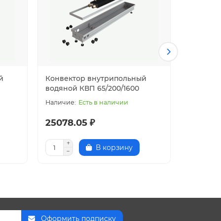
й
Конвектор внутрипольный
Конвект
водяной КВП 65/200/1600
водяной 
Есть в наличии
25078.05 ₽
23710.
В корзину
Оформить подписку