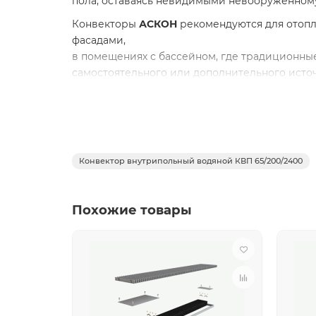
пола, оставаясь невидимыми невооруженному
Конвекторы
АСКОН
рекомендуются для отоп
фасадами,
в помещениях с бассейном, где традиционны
самостоятельного или дополнительного источ
Преимущества внутрипольных конвекторо
экономия энергии и высокая динамика 
повышенная теплоотдача и экологичност
надежность – теплообменник из алюмини
Конвектор внутрипольный водяной КВП 65/200/2400
долговечность – труба теплообменника и
Технические характеристи
Похожие товары
КВП
конвектор естестве
Материал
Алюминий
Рабочее давление
16 атм
Испытательное давление
20 атм
Теплоотдача при 70°С
640 Вт
MAX t теплоносителя
120°С
Вес
16,3 кг