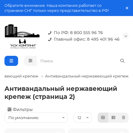
Обратите внимание. Наша компания работает со
странами СНГ только через представительство в РФ!
По РФ: 8 800 555 96 76
Главный офис: 8 495 401 96 46
жавеющий крепеж
Антивандальный нержавеющий крепеж
Антивандальный нержавеющий
крепеж (страница 2)
Фильтры