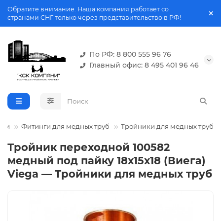
Обратите внимание. Наша компания работает со
странами СНГ только через представительство в РФ!
По РФ: 8 800 555 96 76
Главный офис: 8 495 401 96 46
нги
Фитинги для медных труб
Тройники для медных труб
Тройник переходной 100582
медный под пайку 18х15х18 (Виега)
Viega — Тройники для медных труб