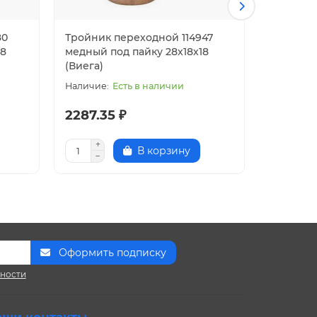
80
Тройник переходной 114947
Тройник 
28
медный под пайку 28х18х18
медный 
(Виега)
(Виега)
Есть в наличии
2287.35 ₽
7062.1
В корзину
Оформить подписку
сности