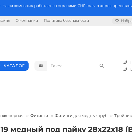
 Наша компания работает со странами СНГ только через представи
такты
О компании
Политика безопасности
Избр
П
КАТАЛОГ
Г
инженерная
Фитинги
Фитинги для медных труб
Тройник
19 медный под пайку 28х22х18 (