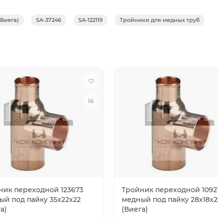
(Виега)
SA-37246
SA-122119
Тройники для медных труб
ник переходной 123673
Тройник переходной 1092
ый под пайку 35х22х22
медный под пайку 28х18х2
а)
(Виега)