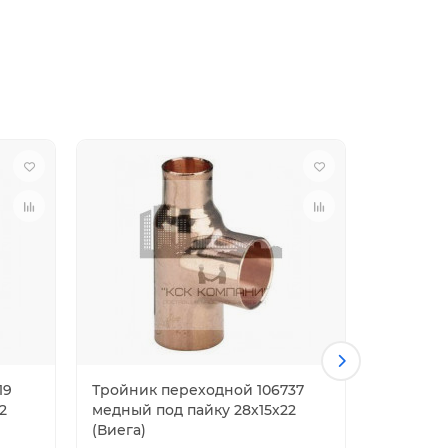
19
Тройник переходной 106737
Тройник
2
медный под пайку 28х15х22
медный 
(Виега)
(Виега)