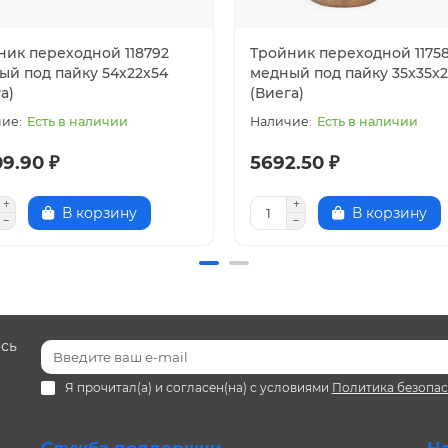
ник переходной 118792
Тройник переходной 1175
ый под пайку 54х22х54
медный под пайку 35х35х
а)
(Виега)
Есть в наличии
Есть в наличии
9.90 ₽
5692.50 ₽
В корзину
В корзину
есь
Я прочитал(а) и согласен(на) с условиями
Политика безопа