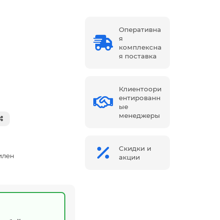
Оперативна
я
комплексна
я поставка
Клиентоори
ентированн
ые
менеджеры
Скидки и
илен
акции