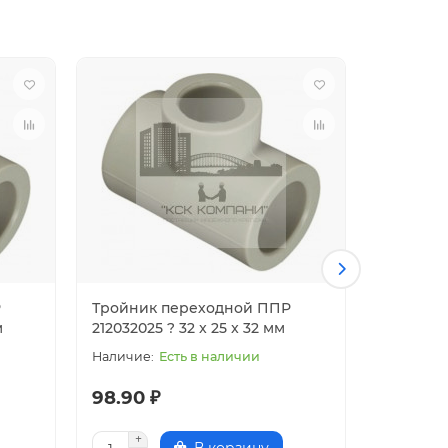
Р
Тройник переходной ППР
Тройник
м
212032025 ? 32 x 25 x 32 мм
212032020
Есть в наличии
98.90 ₽
90.85 