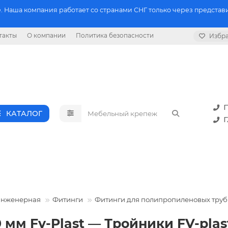
 Наша компания работает со странами СНГ только через представи
такты
О компании
Политика безопасности
Избр
П
КАТАЛОГ
Г
инженерная
Фитинги
Фитинги для полипропиленовых труб
 мм Fv-Plast — Тройники FV-plas