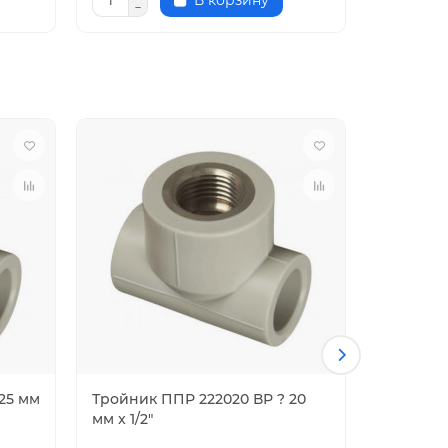
В корзину
25 мм
Тройник ППР 222020 ВР ? 20
Тройник
мм x 1/2"
212050032
сварка