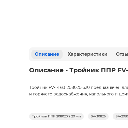
Описание
Характеристики
Отз
Описание - Тройник ППР FV-
Тройник FV-Plast 208020 ⌀20 предназначен
для
и горячего водоснабжения, напольного и цен
Тройник ППР 208020 ? 20 мм
SA-30826
SA-208