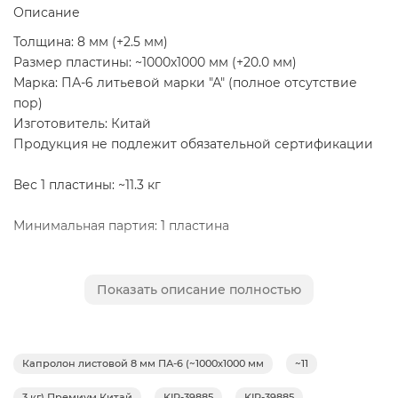
Описание
Толщина: 8 мм (+2.5 мм)
Размер пластины: ~1000х1000 мм (+20.0 мм)
Марка: ПА-6 литьевой марки "А" (полное отсутствие
пор)
Изготовитель: Китай
Продукция не подлежит обязательной сертификации
Вес 1 пластины: ~11.3 кг
Минимальная партия: 1 пластина
Применение: Капролон (Полиамид 6) марки "А",
пластины, используется для изготовления путём
Показать описание полностью
механической обработки деталей конструкционного и
антифрикционного назначения в различных отраслях
промышленности, в том числе – пищевой (детали, не
Капролон листовой 8 мм ПА-6 (~1000х1000 мм
~11
контактирующие с пищевыми продуктами), для
изготовления подшипников скольжения, втулок,
3 кг) Премиум Китай
KIR-39885
KIR-39885