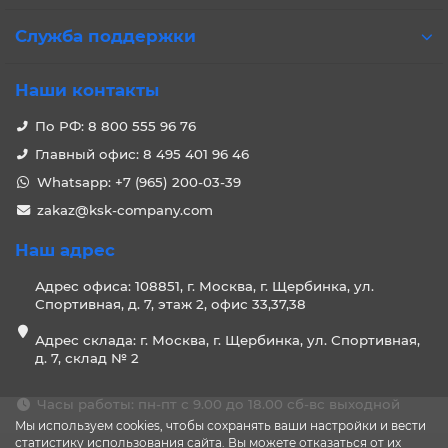
Преимущества лотков от
производителя
Служба поддержки
открытая конструкция, обеспечивающая простоту
Наши контакты
и удобство монтажа кабеля;
эффективная вентиляция кабеля;
По РФ: 8 800 555 96 76
отсутствие острых краев и конденсата,
Главный офис: 8 495 401 96 46
вызывающих повреждения кабеля;
Whatsapp: +7 (965) 200-03-39
незначительная масса кабельной трассы;
zakaz@ksk-company.com
может применяться в качестве соединителя для
безвинтового соединения.
Наш адрес
Купить лоток проволочный от
компании «Ваш профиль»
Адрес офиса: 108851, г. Москва, г. Щербинка, ул.
Спортивная, д. 7, этаж 2, офис 33,37,38
Приобретение металлических проволочных лотков в
Адрес склада: г. Москва, г. Щербинка, ул. Спортивная,
нашей компании выгодно по ряду причин:
д. 7, склад № 2
в ассортименте представлены крепежно-
Часы работы: пн-пт с 9.00 до 18.00 сб-вс выходной
монтажные изделия надежных производителей;
Мы используем cookies, чтобы сохранять ваши настройки и вести
у нас более 30 типоразмеров лотков;
статистику использования сайта. Вы можете отказаться от их