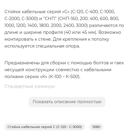
Стойки кабельные серий «С» (С-120, С-400, С-1000,
С-2000, С-3000) и "СНП" (СНП-160, 200, 400, 600, 800,
1000, 1200, 1400, 1800, 2000, 2400, 3000) различаются по
длине и ширине профиля (40 или 45 мм). Возможно
монтировать к стене. Для крепления к потолку
используется специальная опора.
Предназначены для сборки с помощью болтов и гаек
несущей конструкции совместно с кабельными
полками серии «К» (К-100 – К-500).
Стандартные размеры:
Толщина S,
Высота В,
Ширина А,
Длина L,
Тип
Показать описание полностью
мм
мм
мм
мм
С-120
2,0
30
40
120
С-400
2,0
30
40
400
С-1000
2,0
30
40
1000
Стойка кабельная серий C (С-120 - С-3000)
5580
С-2000
2,0
30
40
2000